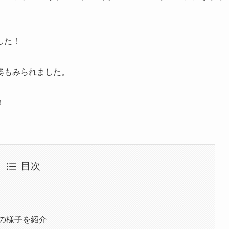
した！
姿もみられました。
！
目次
の様子を紹介