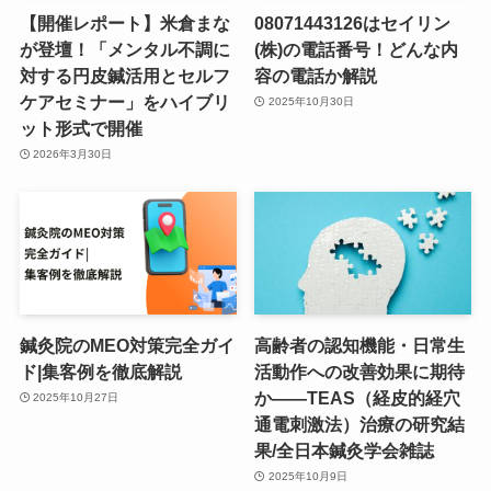
【開催レポート】米倉まな
08071443126はセイリン
が登壇！「メンタル不調に
(株)の電話番号！どんな内
対する円皮鍼活用とセルフ
容の電話か解説
ケアセミナー」をハイブリ
2025年10月30日
ット形式で開催
2026年3月30日
鍼灸院のMEO対策完全ガイ
高齢者の認知機能・日常生
ド|集客例を徹底解説
活動作への改善効果に期待
か――TEAS（経皮的経穴
2025年10月27日
通電刺激法）治療の研究結
果/全日本鍼灸学会雑誌
2025年10月9日